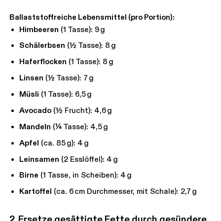
Ballaststoffreiche Lebensmittel (pro Portion):
Himbeeren
(1 Tasse): 9 g
Schälerbsen
(½ Tasse): 8 g
Haferflocken
(1 Tasse): 8 g
Linsen
(½ Tasse): 7 g
Müsli
(1 Tasse): 6,5 g
Avocado
(½ Frucht): 4,6 g
Mandeln
(¼ Tasse): 4,5 g
Apfel
(ca. 85 g): 4 g
Leinsamen
(2 Esslöffel): 4 g
Birne
(1 Tasse, in Scheiben): 4 g
Kartoffel
(ca. 6 cm Durchmesser, mit Schale): 2,7 g
2. Ersetze gesättigte Fette durch gesündere