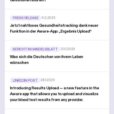
Gesundheitsdaten?
4.2.2025
PRESS RELEASE
Jetzt nahtloses Gesundheitstracking dank neuer
Funktion in der Aware-App: „Ergebnis Upload“
30.1.2025
BERICHT IN HANDELSBLATT
Was sich die Deutschen von ihrem Leben
wünschen
28.1.2025
LINKEDIN POST
Introducing Results Upload — a new feature in the
Aware app that allows you to upload and visualize
your blood test results from any provider.