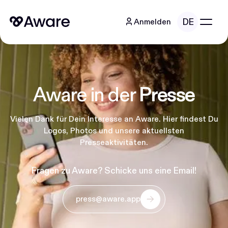
DE
Anmelden
Aware in der
Presse
Vielen Dank für Dein Interesse an Aware. Hier findest Du
Logos, Photos und unsere aktuellsten
Presseaktivitäten.
Fragen zu Aware? Schicke uns eine Email!
press@aware.app