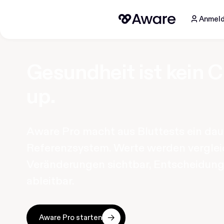
Anmel
Gesundheit ist kein 
up.
Aware Pro macht aus Bluttests ein dau
Referenzsystem. Werte werden verglei
Veränderungen sichtbar, Entscheidun
ableitbar.
Aware Pro starten