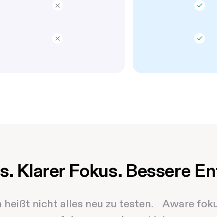
ls. Klarer Fokus. Bessere E
eißt nicht alles neu zu testen. Aware foku