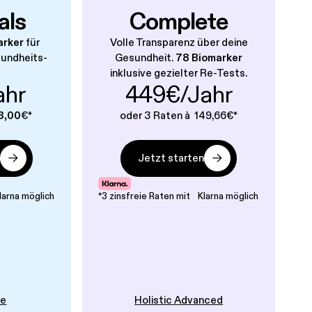
als
Complete
arker
für
Volle Transparenz über deine
sundheits-
Gesundheit.
78 Biomarker
inklusive gezielter Re-Tests.
ahr
449€/Jahr
3,00
€*
oder 3 Raten à 149,66€*
n
Jetzt starten
larna möglich
*3 zinsfreie Raten mit Klarna möglich
re
Holistic Advanced