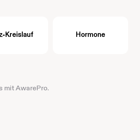
z-Kreislauf
Hormone
sts mit AwarePro.