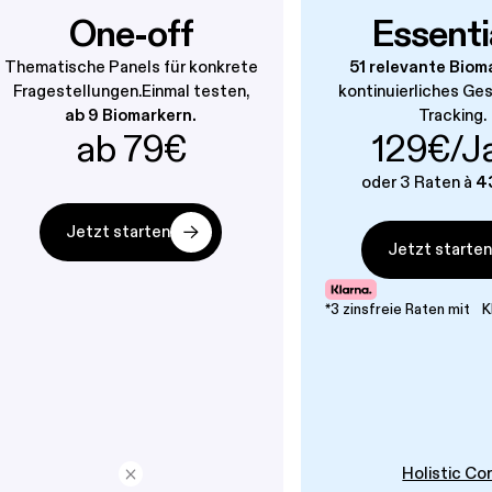
One-off
Essenti
Thematische Panels für konkrete
51 relevante Biom
Fragestellungen.Einmal testen,
kontinuierliches Ge
ab 9 Biomarkern.
Tracking.
ab 79€
129€/J
oder 3 Raten à
4
Jetzt starten
Jetzt starte
*3 zinsfreie Raten mit K
Holistic Co