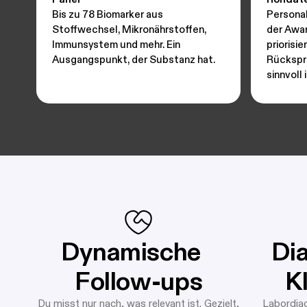
Bis zu 78 Biomarker aus
Personal
Stoffwechsel, Mikronährstoffen,
der Awar
Immunsystem und mehr. Ein
priorisie
Ausgangspunkt, der Substanz hat.
Rückspra
sinnvoll i
Dynamische
Dia
Follow-ups
K
Du misst nur nach, was relevant ist. Gezielt,
Labordiag