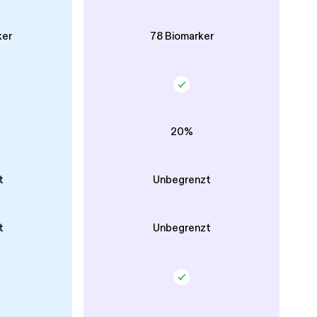
ker
78 Biomarker
20%
t
Unbegrenzt
t
Unbegrenzt