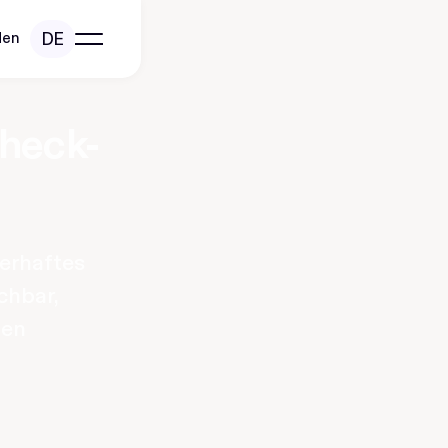
DE
den
Check-
erhaftes
chbar,
gen