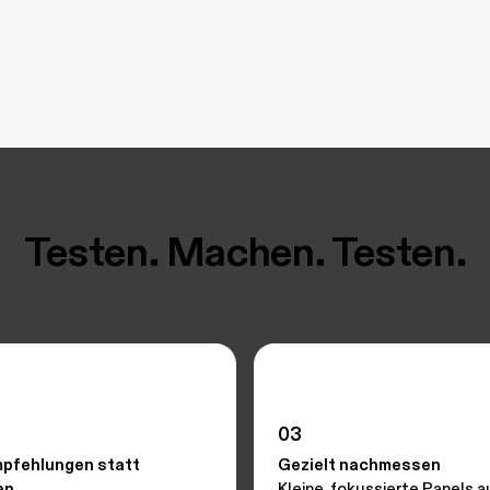
Testen. Machen. Testen.
03
mpfehlungen statt
Gezielt nachmessen
en
Kleine, fokussierte Panels a